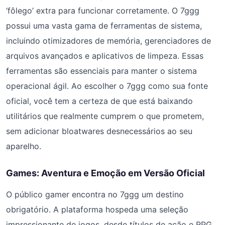
‘fôlego’ extra para funcionar corretamente. O 7ggg
possui uma vasta gama de ferramentas de sistema,
incluindo otimizadores de memória, gerenciadores de
arquivos avançados e aplicativos de limpeza. Essas
ferramentas são essenciais para manter o sistema
operacional ágil. Ao escolher o 7ggg como sua fonte
oficial, você tem a certeza de que está baixando
utilitários que realmente cumprem o que prometem,
sem adicionar bloatwares desnecessários ao seu
aparelho.
Games: Aventura e Emoção em Versão Oficial
O público gamer encontra no 7ggg um destino
obrigatório. A plataforma hospeda uma seleção
impressionante de jogos, desde títulos de ação e RPG