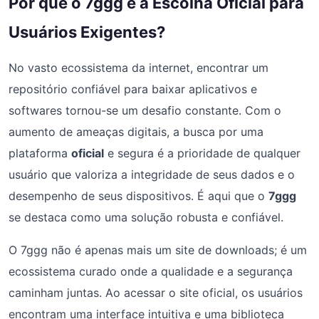
Por que o 7ggg é a Escolha Oficial para
Usuários Exigentes?
No vasto ecossistema da internet, encontrar um
repositório confiável para baixar aplicativos e
softwares tornou-se um desafio constante. Com o
aumento de ameaças digitais, a busca por uma
plataforma
oficial
e segura é a prioridade de qualquer
usuário que valoriza a integridade de seus dados e o
desempenho de seus dispositivos. É aqui que o
7ggg
se destaca como uma solução robusta e confiável.
O 7ggg não é apenas mais um site de downloads; é um
ecossistema curado onde a qualidade e a segurança
caminham juntas. Ao acessar o site oficial, os usuários
encontram uma interface intuitiva e uma biblioteca