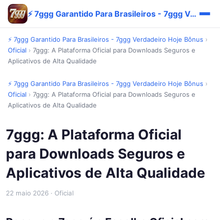
⚡ 7ggg Garantido Para Brasileiros - 7ggg Verdadeiro Hoje Bônus
⚡ 7ggg Garantido Para Brasileiros - 7ggg Verdadeiro Hoje Bônus
›
Oficial
›
7ggg: A Plataforma Oficial para Downloads Seguros e
Aplicativos de Alta Qualidade
⚡ 7ggg Garantido Para Brasileiros - 7ggg Verdadeiro Hoje Bônus
›
Oficial
›
7ggg: A Plataforma Oficial para Downloads Seguros e
Aplicativos de Alta Qualidade
7ggg: A Plataforma Oficial
para Downloads Seguros e
Aplicativos de Alta Qualidade
22 maio 2026
· Oficial