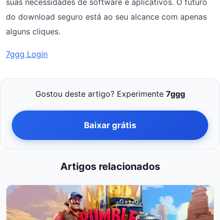
suas necessidades de software e aplicativos. O futuro
do download seguro está ao seu alcance com apenas
alguns cliques.
7ggg Login
Gostou deste artigo? Experimente
7ggg
Baixar grátis
Artigos relacionados