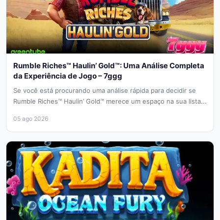
Rumble Riches™ Haulin’ Gold™: Uma Análise Completa
da Experiência de Jogo – 7ggg
Se você está procurando uma análise rápida para decidir se
Rumble Riches™ Haulin’ Gold™ merece um espaço na sua lista...
05 ago 2026