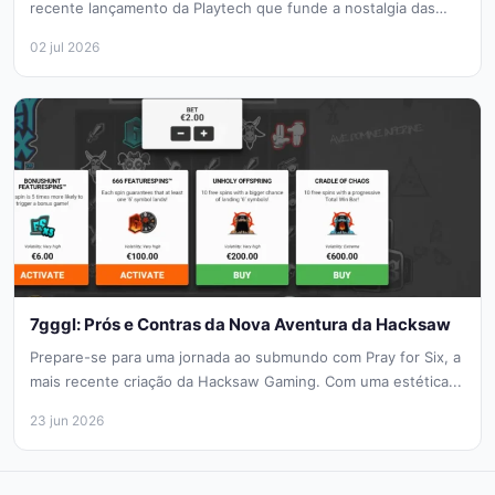
recente lançamento da Playtech que funde a nostalgia das
máquinas clássicas...
02 jul 2026
7gggl: Prós e Contras da Nova Aventura da Hacksaw
Prepare-se para uma jornada ao submundo com Pray for Six, a
mais recente criação da Hacksaw Gaming. Com uma estética...
23 jun 2026