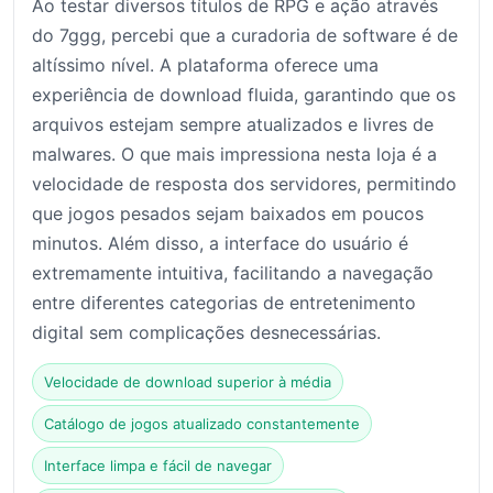
Ao testar diversos títulos de RPG e ação através
do 7ggg, percebi que a curadoria de software é de
altíssimo nível. A plataforma oferece uma
experiência de download fluida, garantindo que os
arquivos estejam sempre atualizados e livres de
malwares. O que mais impressiona nesta loja é a
velocidade de resposta dos servidores, permitindo
que jogos pesados sejam baixados em poucos
minutos. Além disso, a interface do usuário é
extremamente intuitiva, facilitando a navegação
entre diferentes categorias de entretenimento
digital sem complicações desnecessárias.
Velocidade de download superior à média
Catálogo de jogos atualizado constantemente
Interface limpa e fácil de navegar