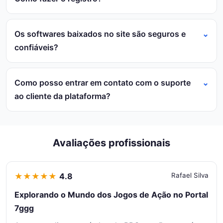
Os softwares baixados no site são seguros e
confiáveis?
Como posso entrar em contato com o suporte
ao cliente da plataforma?
Avaliações profissionais
★
★
★
★
★
4.8
Rafael Silva
Explorando o Mundo dos Jogos de Ação no Portal
7ggg