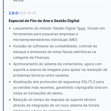
Retina.
2.8.0
2025-12-20
Especial de Fim de Ano e Gestão Digital
Lançamento do módulo 'Gestão Digital 7ggg', focado em
ferramentas para pequenas empresas e
microempreendedores individuais (MEI).
Inclusão de softwares de contabilidade, controle de
estoque e emissores de notas fiscais eletrônicas na
categoria de Finanças.
Aprimoramento do sistema de comentários, agora com
suporte a anexos de imagens para ajudar na resolução de
problemas técnicos entre usuários.
Atualização dos protocolos de segurança SSL/TLS para
as versões mais recentes, garantindo criptografia total em
todas as transações de dados.
Redução do tempo de resposta do suporte técnico
através da integração de um novo sistema de tickets
inteligente e base de conhecimento.