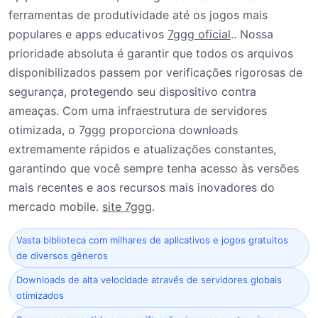
ferramentas de produtividade até os jogos mais
populares e apps educativos
7ggg oficial
.. Nossa
prioridade absoluta é garantir que todos os arquivos
disponibilizados passem por verificações rigorosas de
segurança, protegendo seu dispositivo contra
ameaças. Com uma infraestrutura de servidores
otimizada, o 7ggg proporciona downloads
extremamente rápidos e atualizações constantes,
garantindo que você sempre tenha acesso às versões
mais recentes e aos recursos mais inovadores do
mercado mobile.
site 7ggg
.
Vasta biblioteca com milhares de aplicativos e jogos gratuitos
de diversos gêneros
Downloads de alta velocidade através de servidores globais
otimizados