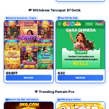
💸 Withdraw Tercepat 87 Detik
🔔
Scatter beruntun · 5 spin
🏆
Top WD Rp 64jt
698FF
63C
MASUK
MASUK
🌟 Trending Pemain Pro
🎰
Maxwin Rp 88jt tadi malam
👥
1596 player online