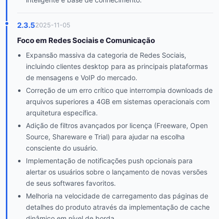
2.3.5
2025-11-05
Foco em Redes Sociais e Comunicação
Expansão massiva da categoria de Redes Sociais,
incluindo clientes desktop para as principais plataformas
de mensagens e VoIP do mercado.
Correção de um erro crítico que interrompia downloads de
arquivos superiores a 4GB em sistemas operacionais com
arquitetura específica.
Adição de filtros avançados por licença (Freeware, Open
Source, Shareware e Trial) para ajudar na escolha
consciente do usuário.
Implementação de notificações push opcionais para
alertar os usuários sobre o lançamento de novas versões
de seus softwares favoritos.
Melhoria na velocidade de carregamento das páginas de
detalhes do produto através da implementação de cache
dinâmico em nível de borda.