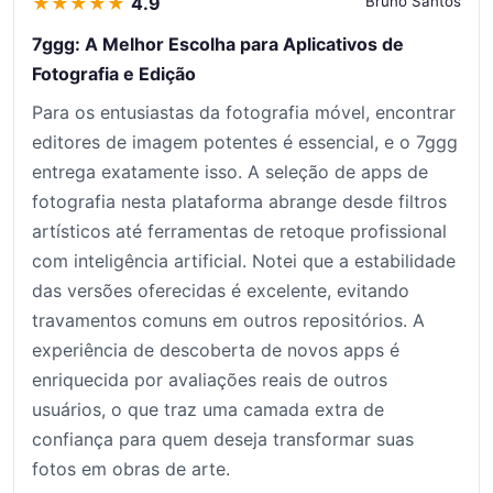
★
★
★
★
★
4.9
Bruno Santos
7ggg: A Melhor Escolha para Aplicativos de
Fotografia e Edição
Para os entusiastas da fotografia móvel, encontrar
editores de imagem potentes é essencial, e o 7ggg
entrega exatamente isso. A seleção de apps de
fotografia nesta plataforma abrange desde filtros
artísticos até ferramentas de retoque profissional
com inteligência artificial. Notei que a estabilidade
das versões oferecidas é excelente, evitando
travamentos comuns em outros repositórios. A
experiência de descoberta de novos apps é
enriquecida por avaliações reais de outros
usuários, o que traz uma camada extra de
confiança para quem deseja transformar suas
fotos em obras de arte.