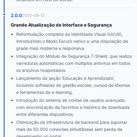
2.0.0
2025-09-12
Grande Atualização de Interface e Segurança
Reformulação completa da Identidade Visual (UI/UX),
introduzindo o Modo Escuro nativo e uma disposição de
grade mais moderna e responsiva.
Integração do Módulo de Segurança 7-Shield, que realiza
varreduras automáticas com múltiplos antivírus em todos
os arquivos hospedados.
Lançamento da seção 'Educação e Aprendizado',
incluindo softwares de gestão escolar, cursos de idiomas
e ferramentas de e-learning.
Introdução do sistema de contas de usuário avançado
com sincronização de favoritos e histórico de downloads
entre diferentes dispositivos.
Otimização da infraestrutura de backend para suportar
mais de 50.000 conexões simultâneas sem perda de
desempenho no portal.