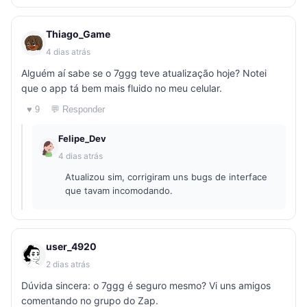
Thiago_Game
4 dias atrás
Alguém aí sabe se o 7ggg teve atualização hoje? Notei
que o app tá bem mais fluido no meu celular.
♥ 9
💬 Responder
Felipe_Dev
4 dias atrás
Atualizou sim, corrigiram uns bugs de interface
que tavam incomodando.
user_4920
2 dias atrás
Dúvida sincera: o 7ggg é seguro mesmo? Vi uns amigos
comentando no grupo do Zap.