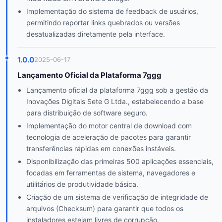
Implementação do sistema de feedback de usuários,
permitindo reportar links quebrados ou versões
desatualizadas diretamente pela interface.
1.0.0
2025-06-17
Lançamento Oficial da Plataforma 7ggg
Lançamento oficial da plataforma 7ggg sob a gestão da
Inovações Digitais Sete G Ltda., estabelecendo a base
para distribuição de software seguro.
Implementação do motor central de download com
tecnologia de aceleração de pacotes para garantir
transferências rápidas em conexões instáveis.
Disponibilização das primeiras 500 aplicações essenciais,
focadas em ferramentas de sistema, navegadores e
utilitários de produtividade básica.
Criação de um sistema de verificação de integridade de
arquivos (Checksum) para garantir que todos os
instaladores estejam livres de corrupção.