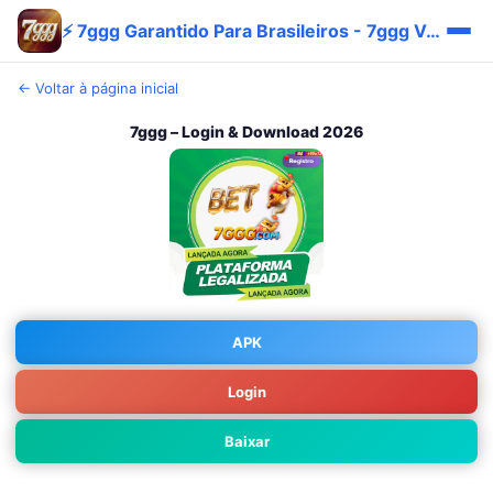
⚡ 7ggg Garantido Para Brasileiros - 7ggg Verdadeiro Hoje Bônus
← Voltar à página inicial
7ggg – Login & Download 2026
APK
Login
Baixar