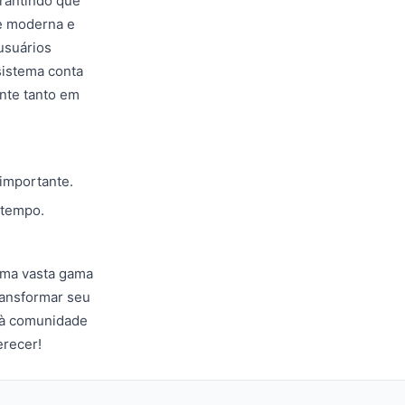
rantindo que
e moderna e
 usuários
sistema conta
nte tanto em
importante.
 tempo.
uma vasta gama
ransformar seu
 à comunidade
erecer!