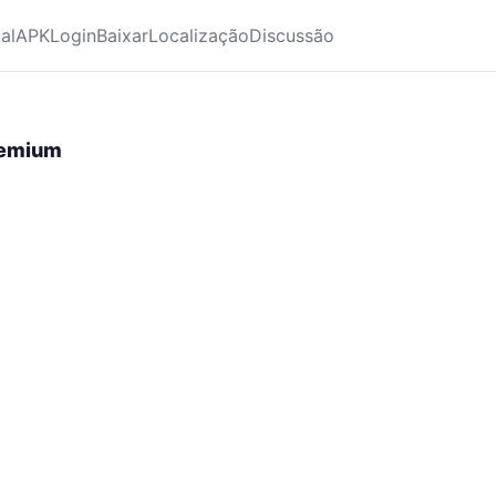
ial
APK
Login
Baixar
Localização
Discussão
remium