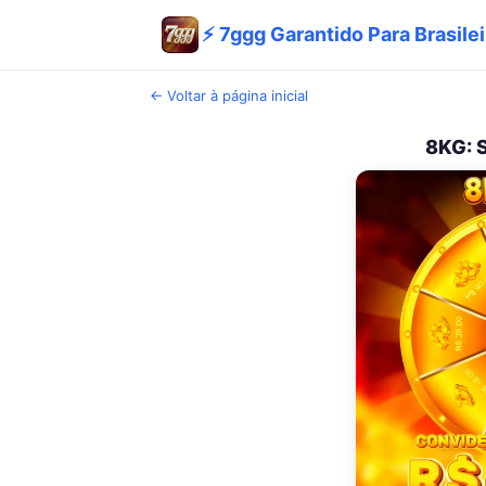
⚡ 7ggg Garantido Para Brasile
← Voltar à página inicial
8KG: 