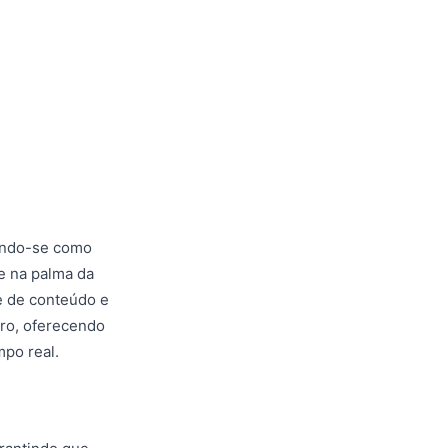
dando-se como
e na palma da
te de conteúdo e
iro, oferecendo
po real.