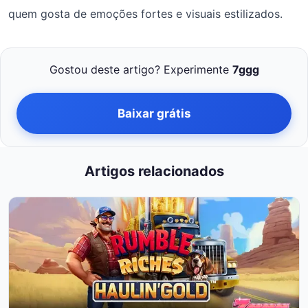
quem gosta de emoções fortes e visuais estilizados.
Gostou deste artigo? Experimente
7ggg
Baixar grátis
Artigos relacionados