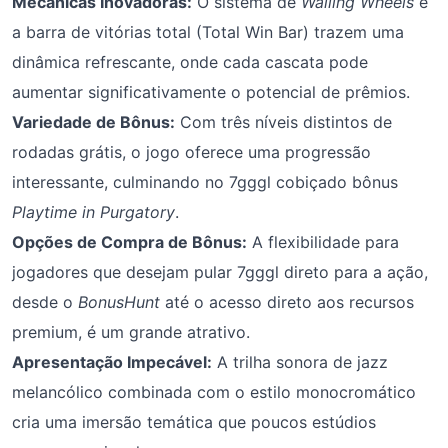
Mecânicas Inovadoras:
O sistema de
Wailing Wheels
e
a barra de vitórias total (Total Win Bar) trazem uma
dinâmica refrescante, onde cada cascata pode
aumentar significativamente o potencial de prêmios.
Variedade de Bônus:
Com três níveis distintos de
rodadas grátis, o jogo oferece uma progressão
interessante, culminando no 7gggl cobiçado bônus
Playtime in Purgatory
.
Opções de Compra de Bônus:
A flexibilidade para
jogadores que desejam pular 7gggl direto para a ação,
desde o
BonusHunt
até o acesso direto aos recursos
premium, é um grande atrativo.
Apresentação Impecável:
A trilha sonora de jazz
melancólico combinada com o estilo monocromático
cria uma imersão temática que poucos estúdios