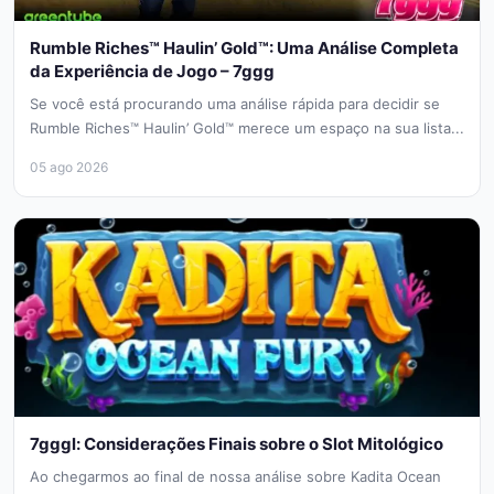
Rumble Riches™ Haulin’ Gold™: Uma Análise Completa
da Experiência de Jogo – 7ggg
Se você está procurando uma análise rápida para decidir se
Rumble Riches™ Haulin’ Gold™ merece um espaço na sua lista...
05 ago 2026
7gggl: Considerações Finais sobre o Slot Mitológico
Ao chegarmos ao final de nossa análise sobre Kadita Ocean