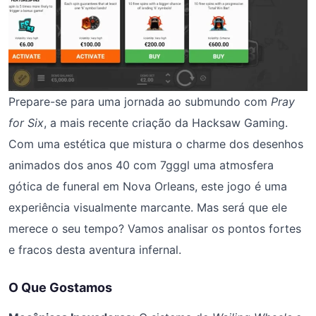
Prepare-se para uma jornada ao submundo com
Pray
for Six
, a mais recente criação da Hacksaw Gaming.
Com uma estética que mistura o charme dos desenhos
animados dos anos 40 com 7gggl uma atmosfera
gótica de funeral em Nova Orleans, este jogo é uma
experiência visualmente marcante. Mas será que ele
merece o seu tempo? Vamos analisar os pontos fortes
e fracos desta aventura infernal.
O Que Gostamos