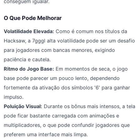
conseguem igualar.
O Que Pode Melhorar
Volatilidade Elevada:
Como é comum nos títulos da
Hacksaw, a 7gggl alta volatilidade pode ser um desafio
para jogadores com bancas menores, exigindo
paciência e cautela.
Ritmo do Jogo Base:
Em momentos de seca, o jogo
base pode parecer um pouco lento, dependendo
fortemente da ativação dos símbolos '6' para ganhar
impulso.
Poluição Visual:
Durante os bônus mais intensos, a tela
pode ficar bastante carregada com animações e
multiplicadores, o que pode confundir jogadores que
preferem uma interface mais limpa.