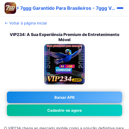
⚡ 7ggg Garantido Para Brasileiros - 7ggg Verdadeiro Hoje Bônus
← Voltar à página inicial
VIP234: A Sua Experiência Premium de Entretenimento
Móvel
Baixar APK
Cadastre-se agora
O VIP234 chega ao mercado mobile como a solução definitiva para